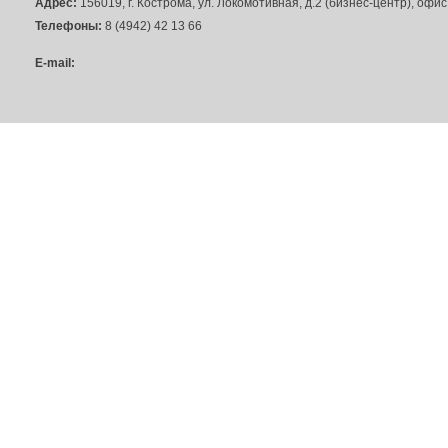
Адрес:
156019, г. Кострома, ул. Локомотивная, д.2 (бизнес-центр), офи
Телефоны:
8 (4942) 42 13 66
E-mail: