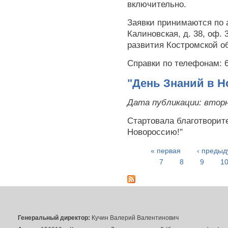
включительно.
Заявки принимаются по а
Калиновская, д. 38, оф.
развития Костромской о
Справки по телефонам: 62
"День Знаний в Н
Дата публикации:
вторн
Стартовала благотворите
Новороссию!"
« первая
‹ преды
Страницы
7
8
9
1
Генеральный директор:
Кучин Валерий Валентинович