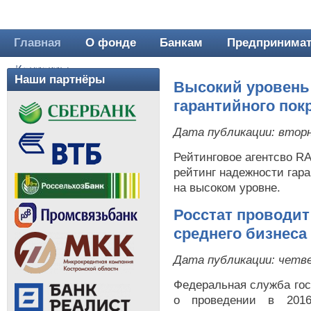
Главная
О фонде
Банкам
Предпринима
Главное меню
Контакты
Наши партнёры
Высокий уровень
гарантийного пок
Дата публикации:
вторн
Рейтинговое агентсво R
рейтинг надежности гар
на высоком уровне.
Росстат проводит
среднего бизнеса
Дата публикации:
четве
Федеральная служба гос
о проведении в 2016