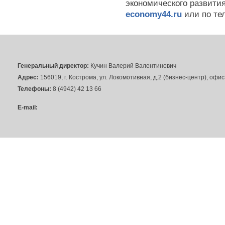
экономического развити
economy44.ru
или по те
Генеральный директор:
Кучин Валерий Валентинович
Адрес:
156019, г. Кострома, ул. Локомотивная, д.2 (бизнес-центр), офи
Телефоны:
8 (4942) 42 13 66
E-mail: