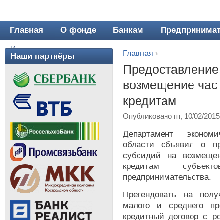
Главная
О фонде
Банкам
Предпринима
Главное меню
Контакты
Главная
›
Наши партнёры
Вы здесь
Предоставление
возмещение част
кредитам
Опубликовано пт, 10/02/2015
Департамент экономи
области объявил о пр
субсидий на возмещен
кредитам субъе
предпринимательства.
Претендовать на полу
малого и среднего пр
кредитный договор с р