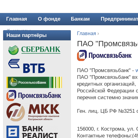
Главная
О фонде
Банкам
Предпринима
Главное меню
Контакты
Главная
›
Наши партнёры
Вы здесь
ПАО "Промсвязь
ПАО "Промсвязьбанк" -
ПАО "Промсвязьбанк" вх
кредитных организаций,
Российской Федерации о
перечня системно значи
Ген. лиц. ЦБ РФ №3251 от
156000, г. Кострома, ул. 
Контактные телефоны:(494