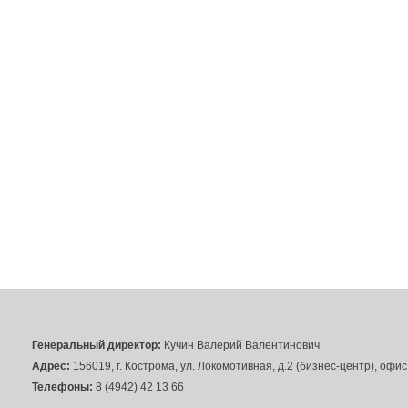
Генеральный директор:
Кучин Валерий Валентинович
Адрес:
156019, г. Кострома, ул. Локомотивная, д.2 (бизнес-центр), офи
Телефоны:
8 (4942) 42 13 66