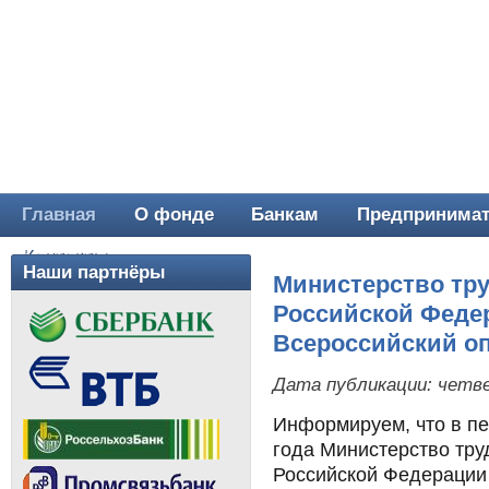
Главная
О фонде
Банкам
Предпринима
Главное меню
Контакты
Наши партнёры
Министерство тр
Российской Феде
Всероссийский о
Дата публикации:
четве
Информируем, что в пе
года Министерство тру
Российской Федерации