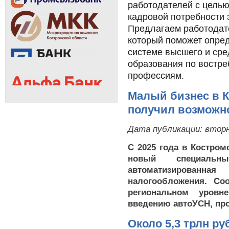
работодателей с цель
кадровой потребности 
Предлагаем работодат
который поможет опред
системе высшего и ср
образования по востр
профессиям.
Малый бизнес в 
получил возможн
Дата публикации:
вторн
С 2025 года в Костром
новый специаль
автоматизирован
налогообложения. Со
региональном уровн
введению автоУСН, про
Около 5,3 трлн р