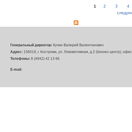
1
2
3
4
Страницы
следую
Генеральный директор:
Кучин Валерий Валентинович
Адрес:
156019, г. Кострома, ул. Локомотивная, д.2 (бизнес-центр), офи
Телефоны:
8 (4942) 42 13 66
E-mail: