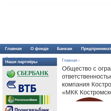
Главная
О фонде
Банкам
Предпринима
Главное меню
Контакты
Главная
›
Наши партнёры
Вы здесь
Общество с огр
ответственность
компания Костр
«МКК Костромск