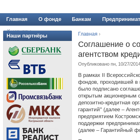
Главная
О фонде
Банкам
Предпринима
Главное меню
Контакты
Главная
›
Наши партнёры
Вы здесь
Соглашение о со
агентством кред
Опубликовано пн, 10/27/201
В рамках II Всероссийс
фондов, проходившей в 
было подписано соглаше
открытым акционерным 
депозитно-кредитная орг
гарантий" (далее – Аген
предприятием Костромск
поддержки предпринимат
(далее – Гарантийный ф