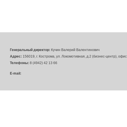
Генеральный директор:
Кучин Валерий Валентинович
Адрес:
156019, г. Кострома, ул. Локомотивная, д.2 (бизнес-центр), офи
Телефоны:
8 (4942) 42 13 66
E-mail: