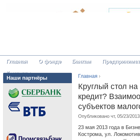
Главная
О фонде
Банкам
Предпринима
Главное меню
Контакты
Главная
›
Наши партнёры
Вы здесь
Круглый стол на
кредит? Взаимо
субъектов малог
Опубликовано чт, 05/23/2013
2
3 мая 2013 года в Бизн
Кострома, ул. Локомотив