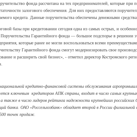
ручительство фонда рассчитана на тех предпринимателей, которые при 
таточности залогового обеспечения. Для них предоставляются поручител
аемого кредита. Данные поручительства обеспечены денежными средств
говой базы при кредитовании сегодня одна из самых острых, и особенно
Поручительства Гарантийного фонда — большое подспорье в решении эт
дприятия, которые ранее не могли воспользоваться всеми преимущества
учительству Гарантийного фонда смогут модернизировать свое производс
ование и расширить свой бизнес», - отметил директор Костромского рег
в.
 национальной кредитно-финансовой системы обслуживания агропромышле
является ключевым кредитором АПК страны, входит в число самых крупны
, а также в число лидеров рейтинга надежности крупнейших российских 
ций банка. ОАО «Россельхозбанк» обладает второй в России филиальной
500 точек продаж.