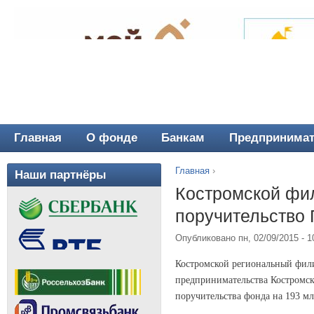
Главная
О фонде
Банкам
Предпринима
Главное меню
Главная
›
Наши партнёры
Вы здесь
Костромской фи
поручительство 
Опубликовано пн, 02/09/2015 - 
Костромской региональный фили
предпринимательства Костромск
поручительства фонда на 193 мл