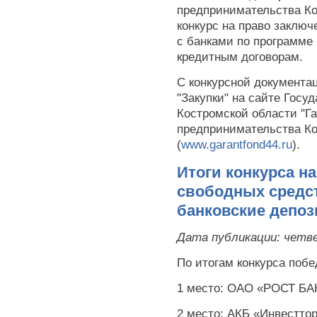
предпринимательства Ко
конкурс на право заключ
с банками по программе
кредитным договорам.
С конкурсной документа
"Закупки" на сайте Госу
Костромской области "Г
предпринимательства Ко
(
www.garantfond44.ru
).
Итоги конкурса н
свободных средст
банковские депо
Дата публикации:
четве
По итогам конкурса поб
1 место: ОАО «РОСТ БАН
2 место: АКБ «Инвесттор