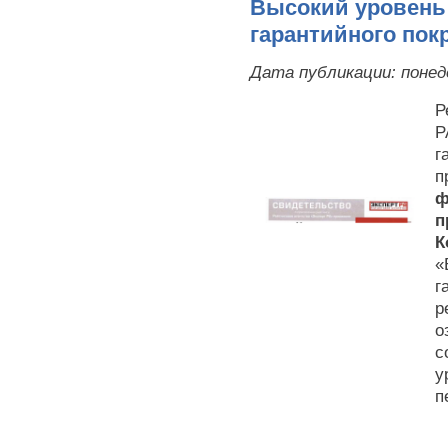
Высокий уровень
гарантийного пок
Дата публикации:
понед
Р
Р
г
п
ф
п
К
«
г
р
о
с
у
п